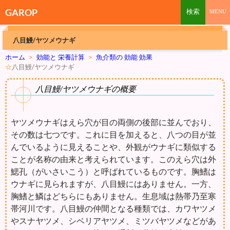
GAROP
八目鰻/ヤツメウナギ
ホーム
>
効能と 栄養計算
>
魚介類の 効能 効果
☆
八目鰻/ヤツメウナギ
八目鰻/ヤツメウナギの概要
ヤツメウナギはえら穴が目の両側の後部に並んでおり、
その数は七つです。これに目を加えると、八つの目が並
んでいるように見えることや、外観がウナギに類似する
ことが名称の由来と考えられています。このえら穴は外
鰓孔（がいさいこう）と呼ばれているものです。胸鰭は
ウナギに見られますが、八目鰻にはありません。一方、
胸鰭と鱗はどちらにもありません。生息域は熱帯乃至寒
帯河川です。八目鰻の仲間となる種類では、カワヤツメ
やスナヤツメ、シベリアヤツメ、ミツバヤツメなどがあ