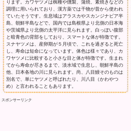
ります。カワヤツメは椀種や燻製、蒲焼、素焼きなどの
調理に用いられており、漢方薬では干物が昔から使われ
ていたそうです。生息域はアラスカやスカンジナビア半
島、朝鮮半島などで、国内では島根県より北側の日本海
や茨城県より北側の太平洋に見られます。白っぽい腹部
と暗青色の背部をしており、スマートな体が特徴です。
スナヤツメは、産卵期が５月頃で、これを過ぎると死亡
し、寿命は短命になっています。体色は様々であり、カ
ワヤツメに比較すると小さな目と体が特徴です。生まれ
てから寿命が尽きるまで、淡水域で生息し、朝鮮半島の
他、日本各地の川に見られます。尚、八目鰻そのものは
別名で、単にヤツメと呼ばれたり、川八目（かわやつ
め）と言われることもあります。
スポンサーリンク