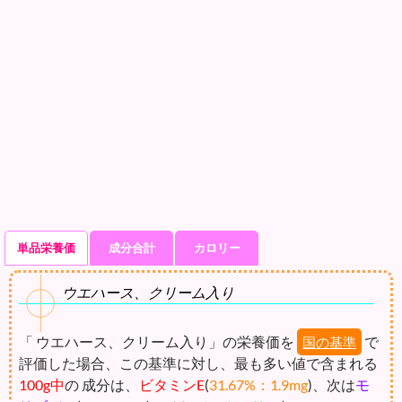
単品栄養価
成分合計
カロリー
ウエハース、クリーム入り
「 ウエハース、クリーム入り」の栄養価を
で
国の基準
評価した場合、この基準に対し、最も多い値で含まれる
100g中
の 成分は、
ビタミンE
(
31.67%：1.9mg
)、次は
モ