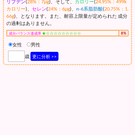
リブデン
(
28%：7μg
)、そして、
カロリー
(
24.95%：499k
カロリー
)、
セレン
(
24%：6μg
)、
n-6系脂肪酸
(
20.75%：1.
66g
)、となります。また、耐容上限量が定められた 成分
の過剰はありません。
★☆☆☆☆☆☆☆☆☆
8%
成分バランス達成率
女性
男性
歳
更に分析 >>