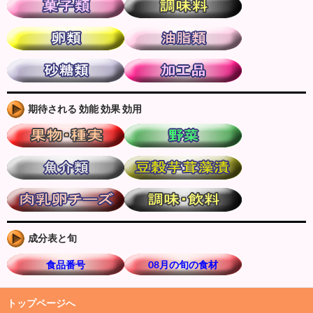
期待される 効能 効果 効用
成分表と旬
食品番号
08月の旬の食材
トップページへ