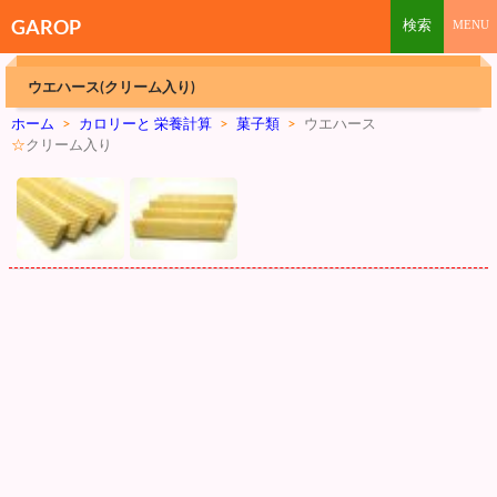
GAROP
ウエハース(クリーム入り)
ホーム
>
カロリーと 栄養計算
>
菓子類
>
ウエハース
☆
クリーム入り