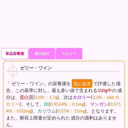
単品栄養価
成分合計
カロリー
ゼリー・ワイン
「 ゼリー・ワイン」の栄養価を
で評価した場
国の基準
合、この基準に対し、最も多い値で含まれる
100g中
の 成
分は、
蛋白質
(
3.4%：1.7g
)、次は
カロリー
(
3.3%：66k カ
ロリー
)、そして、
鉄
(
0.9524%：0.1mg
)、
マンガン
(
0.571
4%：0.02mg
)、
カリウム
(
0.55%：11mg
)、となります。
また、耐容上限量が定められた 成分の過剰はありませ
ん。