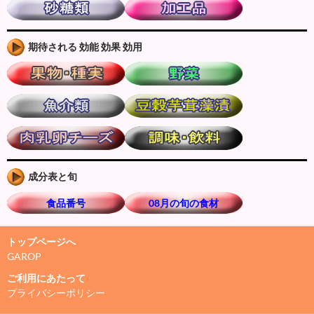
期待される 効能 効果 効用
成分表と旬
食品番号
08月の旬の食材
トップページへ
GAROP
ご利用にあたって
プライバシーポリシー