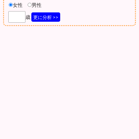
女性
男性
歳
更に分析 >>