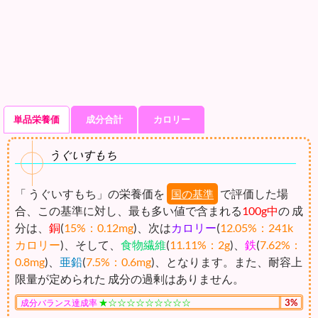
単品栄養価
成分合計
カロリー
うぐいすもち
「 うぐいすもち」の栄養価を
で評価した場
国の基準
合、この基準に対し、最も多い値で含まれる
100g中
の 成
分は、
銅
(
15%：0.12mg
)、次は
カロリー
(
12.05%：241k
カロリー
)、そして、
食物繊維
(
11.11%：2g
)、
鉄
(
7.62%：
0.8mg
)、
亜鉛
(
7.5%：0.6mg
)、となります。また、耐容上
限量が定められた 成分の過剰はありません。
★☆☆☆☆☆☆☆☆☆
3%
成分バランス達成率