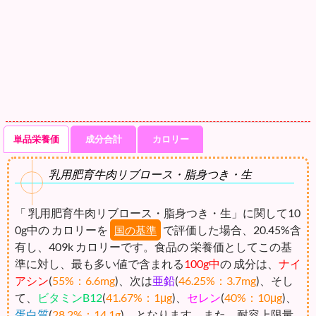
単品栄養価
成分合計
カロリー
乳用肥育牛肉リブロース・脂身つき・生
「 乳用肥育牛肉リブロース・脂身つき・生」に関して10
0g中の カロリーを
で評価した場合、20.45%含
国の基準
有し、409k カロリーです。食品の 栄養価としてこの基
準に対し、最も多い値で含まれる
100g中
の 成分は、
ナイ
アシン
(
55%：6.6mg
)、次は
亜鉛
(
46.25%：3.7mg
)、そし
て、
ビタミンB12
(
41.67%：1μg
)、
セレン
(
40%：10μg
)、
蛋白質
(
28.2%：14.1g
)、となります。また、耐容上限量