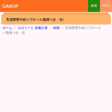
GAROP
乳用肥育牛肉リブロース(脂身つき・生)
ホーム
>
カロリーと 栄養計算
>
肉類
>
乳用肥育牛肉リブロース
☆
脂身つき・生