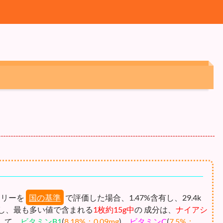
ロリーを
国の基準
で評価した場合、1.47%含有し、29.4k
し、最も多い値で含まれる
1枚約15g中
の 成分は、
ナイアシ
して、
ビタミンB1
(
8.18%：0.09mg
)、
ビタミンC
(
7.5%：