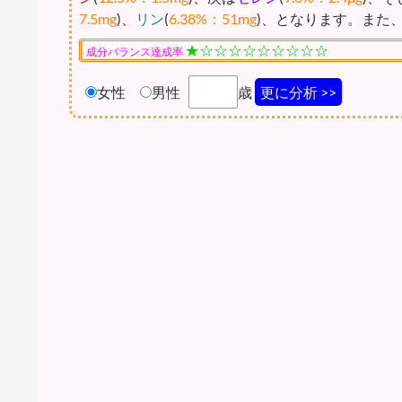
7.5mg
)、
リン
(
6.38%：51mg
)、となります。また
★☆☆☆☆☆☆☆☆☆
成分バランス達成率
女性
男性
歳
更に分析 >>