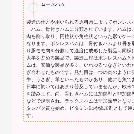
ロースハム
製造の仕方や用いられる原料肉によってボンレス
ーハム、骨付きハムに分類されています。ハムは
肉を削り取り、円柱状か角柱状といった形でケー
なります。ボンレスハムは、骨付きハムより骨を
り豚モモ肉を分割して適度に成形した製品も同様
大半を占める製品で、製造工程はボンレスハムと
ムは、安価な製品が多く、いわゆるつなぎといわ
ぎ合わせたものです。見た目は一つの肉のように
牛、うさぎ、羊といったものがあり、他にも魚で
日本に於いてはあまり普及していませんが、欧米
を踏みます。尚、骨付きハムには加熱型と非加熱
などで規制され、ラックスハムは非加熱型となり
タンパク質を始め、ビタミンB1や添加剤として用
す。