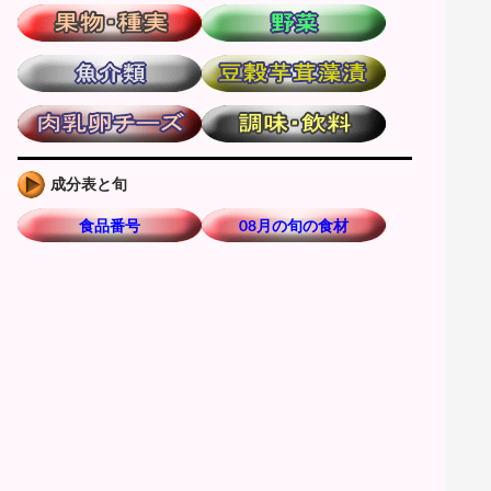
成分表と旬
食品番号
08月の旬の食材