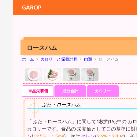
GAROP
ロースハム
ホーム
>
カロリーと 栄養計算
>
肉類
>
ロースハム
単品栄養価
成分合計
カロリー
ぶた・ロースハム
「 ぶた・ロースハム」に関して1枚約15g中の カ
カロリーです。食品の 栄養価としてこの基準に対
ン
(
12.5%：1.5mg
)、次は
セレン
(
9.6%：2.4μg
)、そ