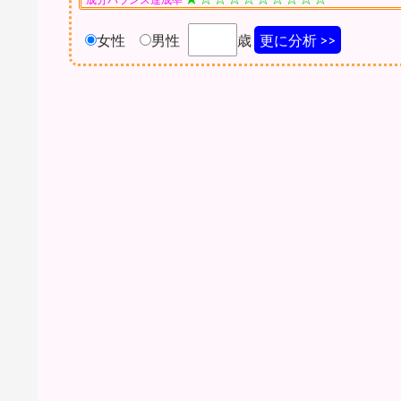
女性
男性
歳
更に分析 >>