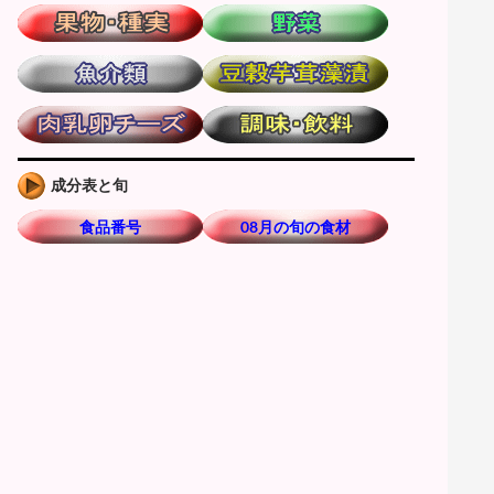
成分表と旬
食品番号
08月の旬の食材