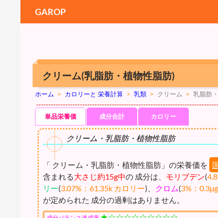
GAROP
クリーム(乳脂肪・植物性脂肪)
ホーム
>
カロリーと 栄養計算
>
乳類
>
クリーム
>
乳脂肪
単品栄養価
成分合計
カロリー
クリーム・乳脂肪・植物性脂肪
「 クリーム・乳脂肪・植物性脂肪」の栄養価を
含まれる
大さじ約15g中
の 成分は、
モリブデン
(
4.
リー
(
3.07%：61.35k カロリー
)、
クロム
(
3%：0.3μg
が定められた 成分の過剰はありません。
★☆☆☆☆☆☆☆☆☆
成分バランス達成率