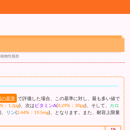
・植物性脂肪
国の基準
で評価した場合、この基準に対し、最も多い値で
8%：1.2μg
)、次は
ビタミンA
(
4.29%：30μg
)、そして、
カロ
)、
リン
(
2.44%：19.5mg
)、となります。また、耐容上限量
1%