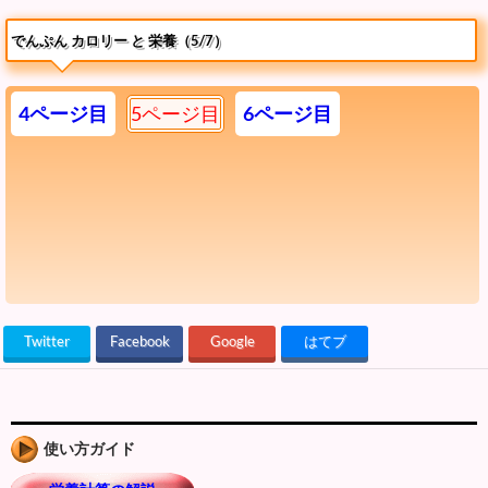
でんぷん カロリー と 栄養（5/7）
4ページ目
5ページ目
6ページ目
Twitter
Facebook
Google
はてブ
使い方ガイド