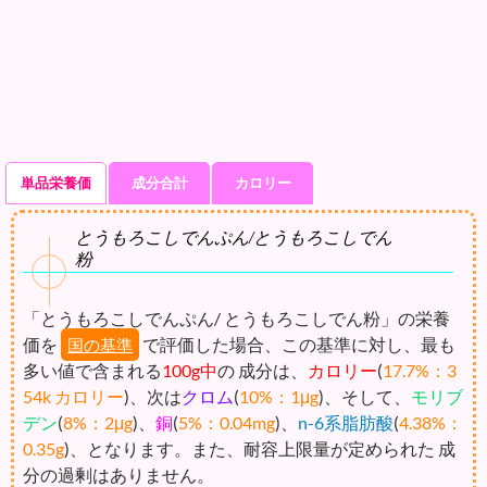
単品栄養価
成分合計
カロリー
とうもろこしでんぷん/とうもろこしでん
粉
「とうもろこしでんぷん/ とうもろこしでん粉」の栄養
価を
で評価した場合、この基準に対し、最も
国の基準
多い値で含まれる
100g中
の 成分は、
カロリー
(
17.7%：3
54k カロリー
)、次は
クロム
(
10%：1μg
)、そして、
モリブ
デン
(
8%：2μg
)、
銅
(
5%：0.04mg
)、
n-6系脂肪酸
(
4.38%：
0.35g
)、となります。また、耐容上限量が定められた 成
分の過剰はありません。