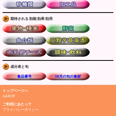
期待される 効能 効果 効用
成分表と旬
食品番号
08月の旬の食材
トップページへ
GAROP
ご利用にあたって
プライバシーポリシー