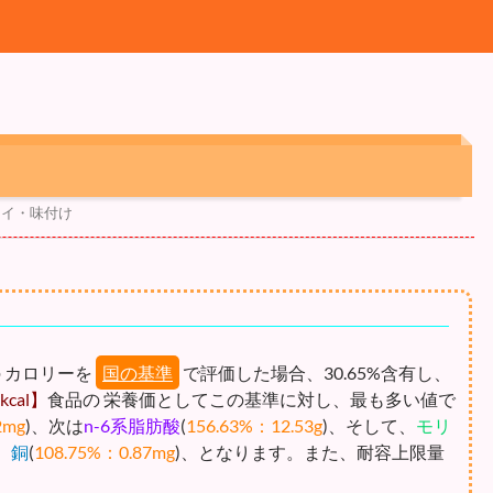
ライ・味付け
の カロリーを
国の基準
で評価した場合、30.65%含有し、
cal】
食品の 栄養価としてこの基準に対し、最も多い値で
2mg
)、次は
n-6系脂肪酸
(
156.63%：12.53g
)、そして、
モリ
、
銅
(
108.75%：0.87mg
)、となります。また、耐容上限量