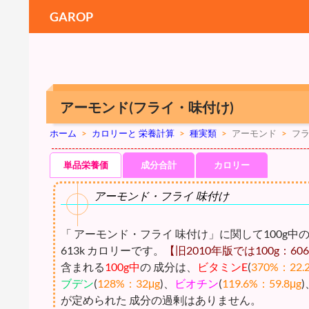
GAROP
アーモンド(フライ・味付け)
ホーム
>
カロリーと 栄養計算
>
種実類
>
アーモンド
>
フ
単品栄養価
成分合計
カロリー
アーモンド・フライ 味付け
「 アーモンド・フライ 味付け」に関して100g中
613k カロリーです。
【旧2010年版では100g：606k
含まれる
100g中
の 成分は、
ビタミンE
(
370%：22.
ブデン
(
128%：32μg
)、
ビオチン
(
119.6%：59.8μg
)
が定められた 成分の過剰はありません。