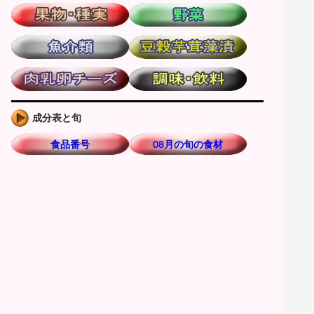
成分表と旬
食品番号
08月の旬の食材