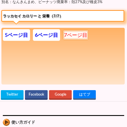
別名：なんきんまめ、ピーナッツ廃棄率：殻27%及び種皮3%
ラッカセイ カロリー と 栄養（7/7）
5ページ目
6ページ目
7ページ目
Twitter
Facebook
Google
はてブ
使い方ガイド