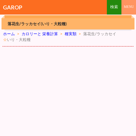
GAROP
落花生/ラッカセイ(いり・大粒種)
ホーム
>
カロリーと 栄養計算
>
種実類
>
落花生/ラッカセイ
☆
いり・大粒種