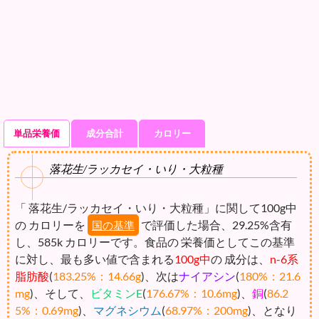
単品栄養価
成分合計
カロリー
落花生/ラッカセイ・いり・大粒種
「 落花生/ラッカセイ・いり・大粒種」に関して100g中
の カロリーを
で評価した場合、29.25%含有
国の基準
し、585k カロリーです。食品の 栄養価としてこの基準
に対し、最も多い値で含まれる
100g中
の 成分は、
n-6系
脂肪酸
(
183.25%：14.66g
)、次は
ナイアシン
(
180%：21.6
mg
)、そして、
ビタミンE
(
176.67%：10.6mg
)、
銅
(
86.2
5%：0.69mg
)、
マグネシウム
(
68.97%：200mg
)、となり