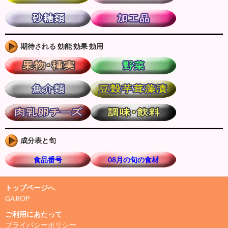
期待される 効能 効果 効用
成分表と旬
食品番号
08月の旬の食材
トップページへ
GAROP
ご利用にあたって
プライバシーポリシー