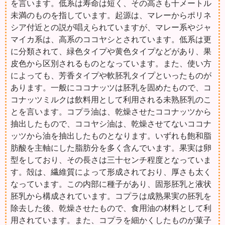
を言います。低系は寿命は短く、その高さも十メートル
未満のものを指しています。起源は、マレーからポリネ
シア付近との説が唱えられていますが、マレー系やジャ
マイカ系は、高系のココヤシとされています。低系は更
に分類されて、緑色タイプや黄色タイプなどがあり、果
皮色から区別されるものとなっています。また、使い方
によっても、芳香タイプや軟胚乳タイプといったものが
あります。一般にココナッツは胚乳を固めたもので、コ
コナッツミルクは飲料用として利用される未熟胚乳のこ
とを言います。コプラ油は、乾燥させたココナッツから
抽出したもので、ココヤシ油は、乾燥させてないココナ
ッツから油を抽出したものとなります。いずれも飽和脂
肪酸を主軸にした脂肪分を多く含んでいます。果実は卵
型をしており、その長さは三十センチ程度となっていま
す。殻は、繊維質によって形成されており、厚さも太く
なっています。この内部に種子があり、固形胚乳と液状
胚乳から構成されています。コプラは成熟果実の胚乳を
除去した後、乾燥させたもので、食用油の材料として利
用されています。また、コプラを細かくしたものが菓子