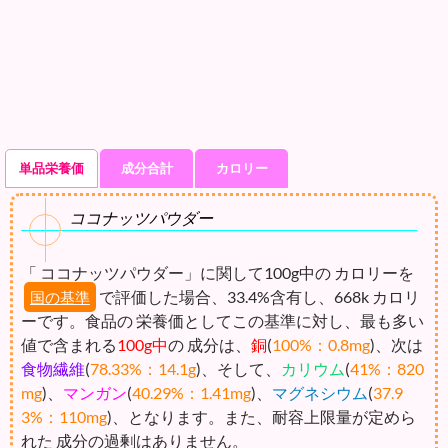
単品栄養価
成分合計
カロリー
ココナッツパウダー
「 ココナッツパウダー」に関して100g中の カロリーを
で評価した場合、33.4%含有し、668k カロリ
国の基準
ーです。食品の 栄養価としてこの基準に対し、最も多い
値で含まれる
100g中
の 成分は、
銅
(
100%：0.8mg
)、次は
食物繊維
(
78.33%：14.1g
)、そして、
カリウム
(
41%：820
mg
)、
マンガン
(
40.29%：1.41mg
)、
マグネシウム
(
37.9
3%：110mg
)、となります。また、耐容上限量が定めら
れた 成分の過剰はありません。