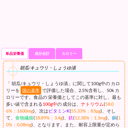
単品栄養価
成分合計
カロリー
胡瓜/キュウリ・しょうゆ漬
「 胡瓜/キュウリ・しょうゆ漬」に関して100g中の カロ
リーを
で評価した場合、2.5%含有し、50k カ
国の基準
ロリーです。食品の 栄養価としてこの基準に対し、最も
多い値で含まれる
100g中
の 成分は、
ナトリウム
(
58.0
6%：1600mg
)、次は
ビタミンK
(
55.33%：83μg
)、そし
て、
食物繊維
(
18.89%：3.4g
)、
鉄
(
12.38%：1.3mg
)、
銅
(
1
0%：0.08mg
)、となります。また、耐容上限量が定めら