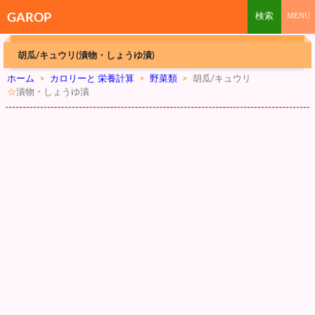
GAROP
胡瓜/キュウリ(漬物・しょうゆ漬)
ホーム
>
カロリーと 栄養計算
>
野菜類
>
胡瓜/キュウリ
☆
漬物・しょうゆ漬