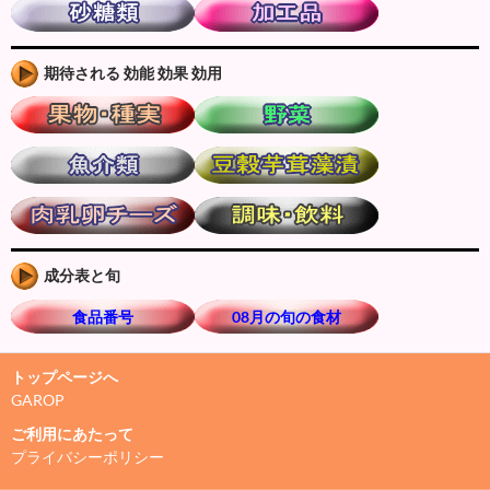
期待される 効能 効果 効用
成分表と旬
食品番号
08月の旬の食材
トップページへ
GAROP
ご利用にあたって
プライバシーポリシー