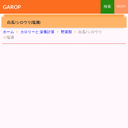
GAROP
白瓜/シロウリ(塩漬)
ホーム
>
カロリーと 栄養計算
>
野菜類
>
白瓜/シロウリ
☆
塩漬