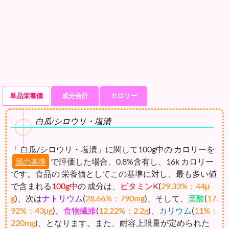
単品栄養価
成分合計
カロリー
白瓜/シロウリ・塩漬
「 白瓜/シロウリ・塩漬」に関して100g中の カロリーを
で評価した場合、0.8%含有し、16k カロリー
国の基準
です。食品の 栄養価としてこの基準に対し、最も多い値
で含まれる
100g中
の 成分は、
ビタミンK
(
29.33%：44μ
g
)、次は
ナトリウム
(
28.66%：790mg
)、そして、
葉酸
(
17.
92%：43μg
)、
食物繊維
(
12.22%：2.2g
)、
カリウム
(
11%：
220mg
)、となります。また、耐容上限量が定められた