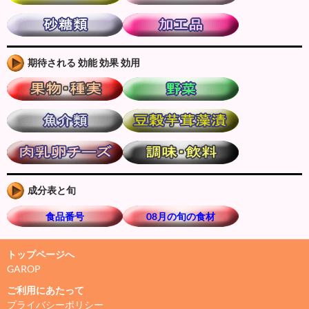
期待される 効能 効果 効用
成分表と旬
食品番号
08月の旬の食材
トップページへ
GAROP
ご利用にあたって
プライバシーポリシー