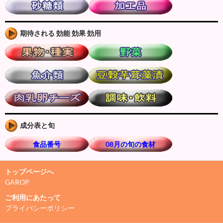
期待される 効能 効果 効用
成分表と旬
食品番号
08月の旬の食材
トップページへ
GAROP
ご利用にあたって
プライバシーポリシー