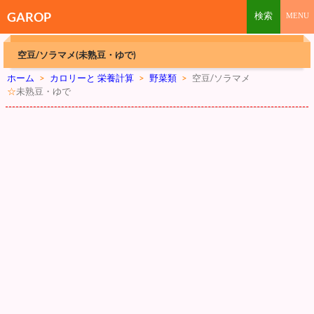
GAROP
空豆/ソラマメ(未熟豆・ゆで)
ホーム
>
カロリーと 栄養計算
>
野菜類
>
空豆/ソラマメ
☆
未熟豆・ゆで