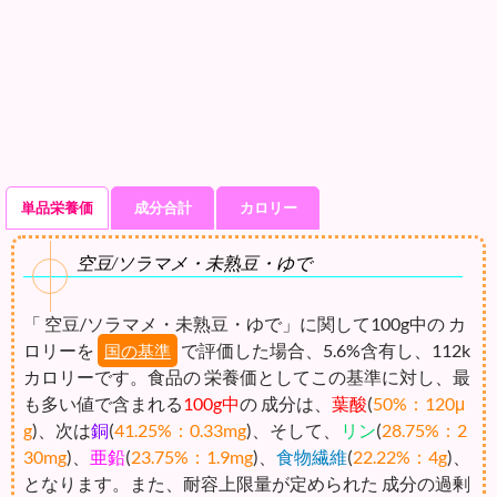
単品栄養価
成分合計
カロリー
空豆/ソラマメ・未熟豆・ゆで
「 空豆/ソラマメ・未熟豆・ゆで」に関して100g中の カ
ロリーを
で評価した場合、5.6%含有し、112k
国の基準
カロリーです。食品の 栄養価としてこの基準に対し、最
も多い値で含まれる
100g中
の 成分は、
葉酸
(
50%：120μ
g
)、次は
銅
(
41.25%：0.33mg
)、そして、
リン
(
28.75%：2
30mg
)、
亜鉛
(
23.75%：1.9mg
)、
食物繊維
(
22.22%：4g
)、
となります。また、耐容上限量が定められた 成分の過剰