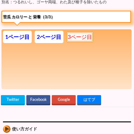
別名：つるれいし、ゴーヤ両端、わた及び種子を除いたもの
苦瓜 カロリー と 栄養（3/3）
1ページ目
2ページ目
3ページ目
Twitter
Facebook
Google
はてブ
使い方ガイド