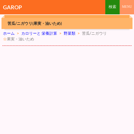
GAROP
苦瓜/ニガウリ(果実・油いため)
ホーム
>
カロリーと 栄養計算
>
野菜類
>
苦瓜/ニガウリ
☆
果実・油いため