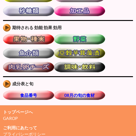
期待される 効能 効果 効用
成分表と旬
食品番号
08月の旬の食材
トップページへ
GAROP
ご利用にあたって
プライバシーポリシー