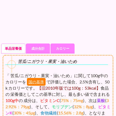
単品栄養価
成分合計
カロリー
苦瓜/ニガウリ・果実・油いため
「 苦瓜/ニガウリ・果実・油いため」に関して100g中の
カロリーを
で評価した場合、2.5%含有し、50
国の基準
k カロリーです。
【旧2010年版では100g：53kcal】
食品
の 栄養価としてこの基準に対し、最も多い値で含まれる
100g中
の 成分は、
ビタミンC
(
75%：75mg
)、次は
葉酸
(
3
2.92%：79μg
)、そして、
モリブデン
(
32%：8μg
)、
ビタミ
ンK
(
30%：45μg
)、
食物繊維
(
15.56%：2.8g
)、となりま