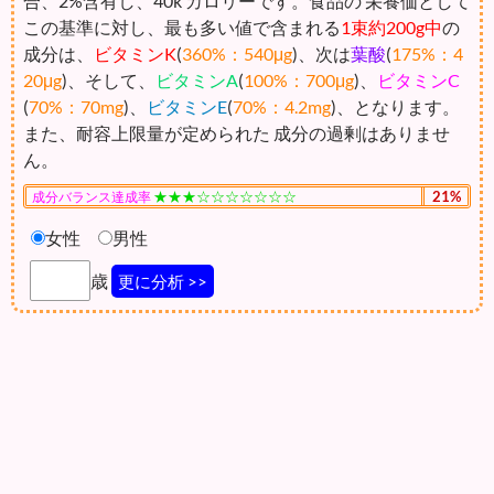
合、2%含有し、40k カロリーです。食品の 栄養価として
この基準に対し、最も多い値で含まれる
1束約200g中
の
成分は、
ビタミンK
(
360%：540μg
)、次は
葉酸
(
175%：4
20μg
)、そして、
ビタミンA
(
100%：700μg
)、
ビタミンC
(
70%：70mg
)、
ビタミンE
(
70%：4.2mg
)、となります。
また、耐容上限量が定められた 成分の過剰はありませ
ん。
★★★☆☆☆☆☆☆☆
21%
成分バランス達成率
女性
男性
歳
更に分析 >>