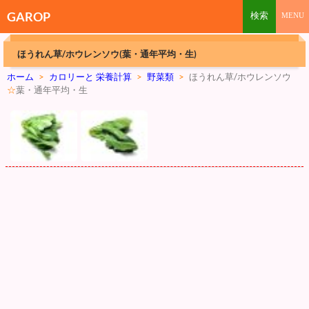
GAROP
ほうれん草/ホウレンソウ(葉・通年平均・生)
ホーム
>
カロリーと 栄養計算
>
野菜類
>
ほうれん草/ホウレンソウ
☆
葉・通年平均・生