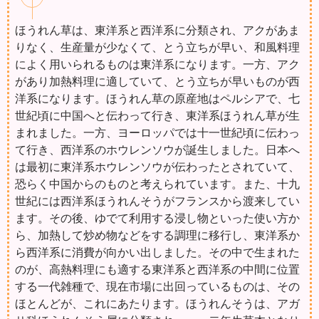
ほうれん草は、東洋系と西洋系に分類され、アクがあま
りなく、生産量が少なくて、とう立ちが早い、和風料理
によく用いられるものは東洋系になります。一方、アク
があり加熱料理に適していて、とう立ちが早いものが西
洋系になります。ほうれん草の原産地はペルシアで、七
世紀頃に中国へと伝わって行き、東洋系ほうれん草が生
まれました。一方、ヨーロッパでは十一世紀頃に伝わっ
て行き、西洋系のホウレンソウが誕生しました。日本へ
は最初に東洋系ホウレンソウが伝わったとされていて、
恐らく中国からのものと考えられています。また、十九
世紀には西洋系ほうれんそうがフランスから渡来してい
ます。その後、ゆでて利用する浸し物といった使い方か
ら、加熱して炒め物などをする調理に移行し、東洋系か
ら西洋系に消費が向かい出しました。その中で生まれた
のが、高熱料理にも適する東洋系と西洋系の中間に位置
する一代雑種で、現在市場に出回っているものは、その
ほとんどが、これにあたります。ほうれんそうは、アガ