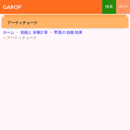
GAROP
アーティチョーク
ホーム
>
効能と 栄養計算
>
野菜の 効能 効果
☆
アーティチョーク