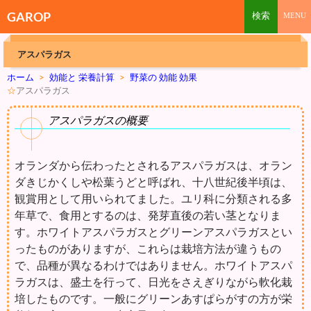
GAROP
アスパラガス
ホーム
>
効能と 栄養計算
>
野菜の 効能 効果
☆
アスパラガス
アスパラガスの概要
オランダから伝わったとされるアスパラガスは、オラン
ダきじかくしや松葉うどと呼ばれ、十八世紀後半頃は、
観賞用として用いられてました。ユリ科に分類される多
年草で、食用とするのは、発芽直後の若い茎となりま
す。ホワイトアスパラガスとグリーンアスパラガスとい
ったものがありますが、これらは栽培方法が違うもの
で、品種が異なるわけではありません。ホワイトアスパ
ラガスは、盛土を行って、日光をさえぎりながら軟化栽
培したものです。一般にグリーンあすぱらがすの方が栄