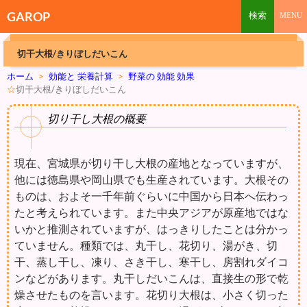
GAROP
切干大根/きりぼしだいこん
ホーム
>
効能と 栄養計算
>
野菜の 効能 効果
☆
切干大根/きりぼしだいこん
切り干し大根の概要
現在、宮城県が切り干し大根の産地となっていますが、
他には徳島県や岡山県でも生産されています。大根その
ものは、およそ一千年前ぐらいに中国から日本へ伝わっ
たと考えられています。また中央アジアが原産地ではな
いかと推測されていますが、はっきりしたことは分かっ
ていません。種類では、丸干し、花切り、湯がき、切
干、蒸し干し、凍り、さき干し、寒干し、房割れダイコ
ンなどがあります。丸干しだいこんは、直接生の形で乾
燥させたものを言います。花切り大根は、小さく切った