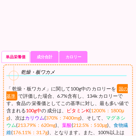
単品栄養価
成分合計
カロリー
乾燥・板ワカメ
「 乾燥・板ワカメ」に関して100g中の カロリーを
国の
で評価した場合、6.7%含有し、134k カロリーで
基準
す。食品の 栄養価としてこの基準に対し、最も多い値で
含まれる
100g中
の 成分は、
ビタミンK
(
1200%：1800μ
g
)、次は
カリウム
(
370%：7400mg
)、そして、
マグネシ
ウム
(
213.79%：620mg
)、
葉酸
(
212.5%：510μg
)、
食物繊
維
(
176.11%：31.7g
)、となります。また、100%以上は