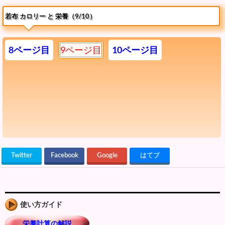
若布 カロリー と 栄養（9/10）
8ページ目
9ページ目
10ページ目
Twitter
Facebook
Google
はてブ
使い方ガイド
栄養計算の解説