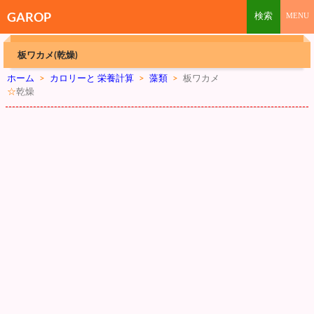
GAROP
板ワカメ(乾燥)
ホーム
>
カロリーと 栄養計算
>
藻類
>
板ワカメ
☆
乾燥