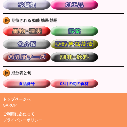
期待される 効能 効果 効用
成分表と旬
食品番号
08月の旬の食材
トップページへ
GAROP
ご利用にあたって
プライバシーポリシー