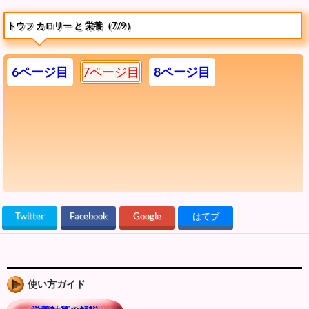
トウフ カロリー と 栄養（7/9）
6ページ目
7ページ目
8ページ目
Twitter
Facebook
Google
はてブ
使い方ガイド