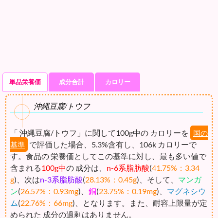
単品栄養価
成分合計
カロリー
沖縄豆腐/トウフ
「 沖縄豆腐/トウフ」に関して100g中の カロリーを
国の
で評価した場合、5.3%含有し、106k カロリーで
基準
す。食品の 栄養価としてこの基準に対し、最も多い値で
含まれる
100g中
の 成分は、
n-6系脂肪酸
(
41.75%：3.34
g
)、次は
n-3系脂肪酸
(
28.13%：0.45g
)、そして、
マンガ
ン
(
26.57%：0.93mg
)、
銅
(
23.75%：0.19mg
)、
マグネシウ
ム
(
22.76%：66mg
)、となります。また、耐容上限量が定
められた 成分の過剰はありません。