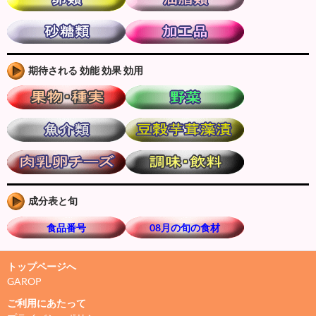
期待される 効能 効果 効用
成分表と旬
食品番号
08月の旬の食材
トップページへ
GAROP
ご利用にあたって