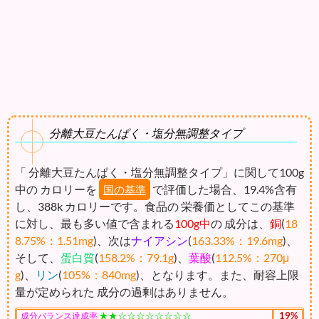
分離大豆たんぱく・塩分無調整タイプ
「 分離大豆たんぱく・塩分無調整タイプ」に関して100g
中の カロリーを
で評価した場合、19.4%含有
国の基準
し、388k カロリーです。食品の 栄養価としてこの基準
に対し、最も多い値で含まれる
100g中
の 成分は、
銅
(
18
8.75%：1.51mg
)、次は
ナイアシン
(
163.33%：19.6mg
)、
そして、
蛋白質
(
158.2%：79.1g
)、
葉酸
(
112.5%：270μ
g
)、
リン
(
105%：840mg
)、となります。また、耐容上限
量が定められた 成分の過剰はありません。
★★☆☆☆☆☆☆☆☆
19%
成分バランス達成率