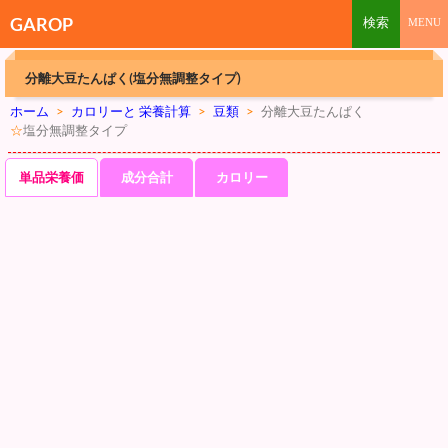
GAROP
分離大豆たんぱく(塩分無調整タイプ)
ホーム
>
カロリーと 栄養計算
>
豆類
>
分離大豆たんぱく
☆
塩分無調整タイプ
単品栄養価
成分合計
カロリー