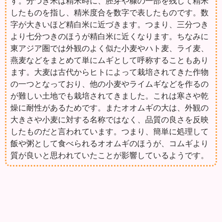
す。分づき米は精米時に、胚芽や糠の一部を残して精米
したものを指し、精米度合を数字で表したものです。数
字が大きいほど精白米に近づきます。つまり、三分つき
より七分つきのほうが精白米に近くなります。ちなみに
東アジア圏では外観のよく似た小麦やハト麦、ライ麦、
燕麦などをまとめて単にムギとして呼称することもあり
ます。大麦は古代からヒトによって栽培されてきた作物
の一つとなっており、他の小麦やライムギなどを作るの
が難しい土地でも栽培されてきました。これは寒さや乾
燥に耐性があるためです。またオオムギの大は、外観の
大きさや小麦に対する名称ではなく、品質の良さを反映
したものだと言われています。つまり、簡単に処理して
飯や粥として食べられるオオムギのほうが、コムギより
質が良いと思われていたことが影響しているようです。