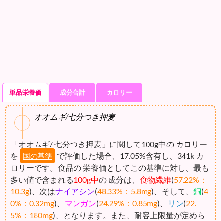
単品栄養価
成分合計
カロリー
オオムギ/七分つき押麦
「オオムギ/ 七分つき押麦」に関して100g中の カロリー
を
で評価した場合、17.05%含有し、341k カ
国の基準
ロリーです。食品の 栄養価としてこの基準に対し、最も
多い値で含まれる
100g中
の 成分は、
食物繊維
(
57.22%：
10.3g
)、次は
ナイアシン
(
48.33%：5.8mg
)、そして、
銅
(
4
0%：0.32mg
)、
マンガン
(
24.29%：0.85mg
)、
リン
(
22.
5%：180mg
)、となります。また、耐容上限量が定めら