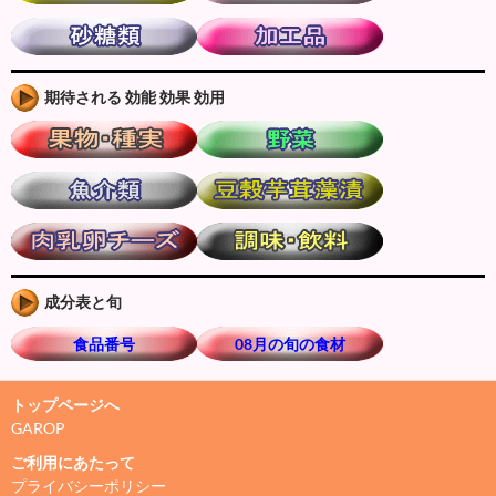
期待される 効能 効果 効用
成分表と旬
食品番号
08月の旬の食材
トップページへ
GAROP
ご利用にあたって
プライバシーポリシー