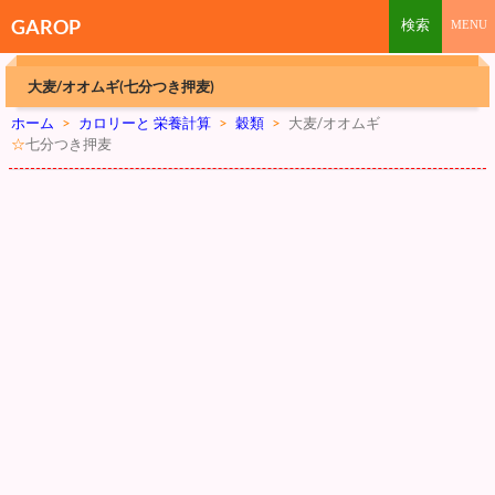
GAROP
大麦/オオムギ(七分つき押麦)
ホーム
>
カロリーと 栄養計算
>
穀類
>
大麦/オオムギ
☆
七分つき押麦