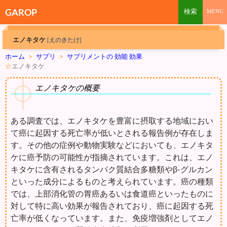
GAROP
エノキタケ
[えのきたけ]
ホーム
>
サプリ
>
サプリメントの 効能 効果
☆
エノキタケ
エノキタケの概要
ある調査では、エノキタケを豊富に摂取する地域におい
て癌に起因する死亡率が低いとされる報告例が存在しま
す。その他の症例や動物実験などにおいても、エノキタ
ケに癌予防の可能性が指摘されています。これは、エノ
キタケに含有されるタンパク質結合多糖類やβ-グルカン
といった成分によるものと考えられています。癌の種類
では、上部消化管の胃癌あるいは食道癌といったものに
対して特に高い効果が報告されており、癌に起因する死
亡率が低くなっています。また、免疫増強剤としてエノ