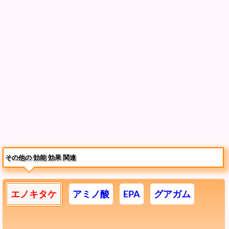
その他の 効能 効果 関連
エノキタケ
アミノ酸
EPA
グアガム