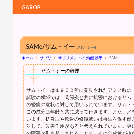
GAROP
SAMe/サム・イー
[さむ・いー]
ホーム
>
サプリ
>
サプリメントの 効能 効果
>
SAMe
サム・イーの概要
サム・イーは１９５２年に発見されたアミノ酸の一
試験の領域では、関節炎と共に抗鬱におけるサム
の鬱病の症状に対して用いられています。サム・
この成分は年齢と共に減って行きます。また、メ
います。抗炎症や軟骨の修復或いは再生を促す働
対して、改善作用があると考えられています。更
の障害が引き起こされることで、その合成量が少