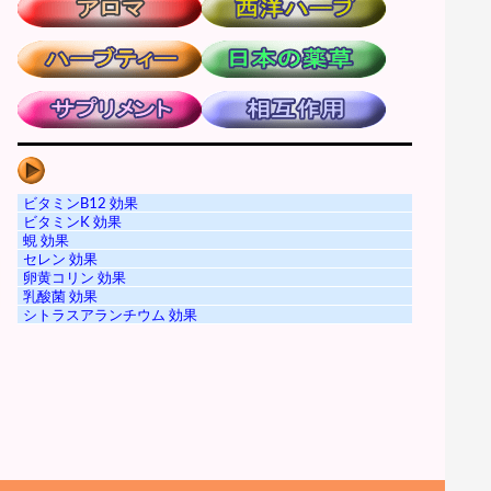
ビタミンB12 効果
ビタミンK 効果
蜆 効果
セレン 効果
卵黄コリン 効果
乳酸菌 効果
シトラスアランチウム 効果