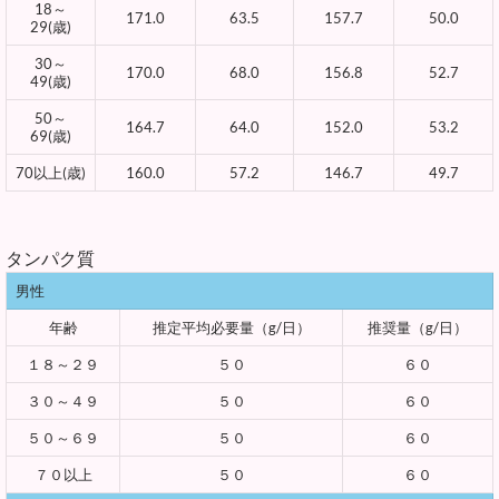
18～
171.0
63.5
157.7
50.0
29(歳)
30～
170.0
68.0
156.8
52.7
49(歳)
50～
164.7
64.0
152.0
53.2
69(歳)
70以上(歳)
160.0
57.2
146.7
49.7
タンパク質
男性
年齢
推定平均必要量（g/日）
推奨量（g/日）
１８～２９
５０
６０
３０～４９
５０
６０
５０～６９
５０
６０
７０以上
５０
６０