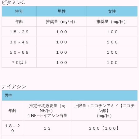
ビタミンC
性別
男性
女性
年齢
推奨量（mg/日）
推奨量（mg/日）
１８～２９
１００
１００
３０～４９
１００
１００
５０～６９
１００
１００
７０以上
１００
１００
ナイアシン
男性
推定平均必要量（㎎
上限量：ニコチンアミド【ニコチ
年齢
NE/日）
ン酸】
１NE=ナイアシン当量
（mg/日）
１８～２
１３
３００【１００】
９