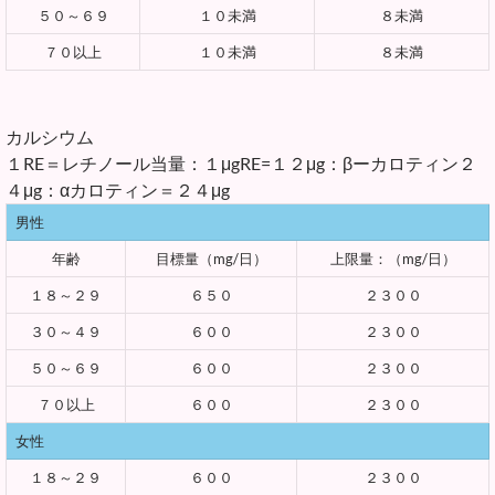
５０～６９
１０未満
８未満
７０以上
１０未満
８未満
カルシウム
１RE＝レチノール当量：１μgRE=１２μg：βーカロティン２
４μg：αカロティン＝２４μg
男性
年齢
目標量（mg/日）
上限量：（mg/日）
１８～２９
６５０
２３００
３０～４９
６００
２３００
５０～６９
６００
２３００
７０以上
６００
２３００
女性
１８～２９
６００
２３００