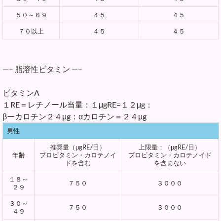
５０～６９
４５
４５
７０以上
４５
４５
—– 脂溶性ビタミン —–
ビタミンA
１RE＝レチノール当量：１μgRE=１２μg：
βーカロチン２４μg：αカロチン＝２４μg
男性
推奨量（μgRE/日）
上限量：（μgRE/日）
年齢
プロビタミン・カロテノイ
プロビタミン・カロテノイド
ドを含む
を含まない
１８～
７５０
３０００
２９
３０～
７５０
３０００
４９