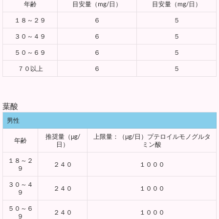
年齢
目安量（mg/日）
目安量（mg/日）
１８～２９
６
５
３０～４９
６
５
５０～６９
６
５
７０以上
６
５
葉酸
男性
推奨量（μg/
上限量：（μg/日）プテロイルモノグルタ
年齢
日）
ミン酸
１８～２
２４０
１０００
９
３０～４
２４０
１０００
９
５０～６
２４０
１０００
９