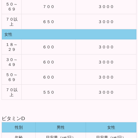
５０～
７００
３０００
６９
７０以
６５０
３０００
上
女性
１８～
６００
３０００
２９
３０～
６００
３０００
４９
５０～
６００
３０００
６９
７０以
５５０
３０００
上
ビタミンD
性別
男性
女性
年齢
目安量（μg/日）
目安量（μg/日）