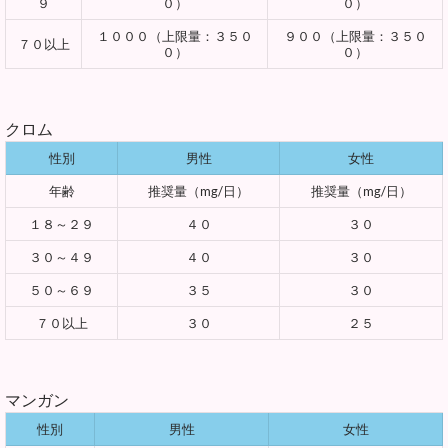
９
０）
０）
１０００（上限量：３５０
９００（上限量：３５０
７０以上
０）
０）
クロム
性別
男性
女性
年齢
推奨量（mg/日）
推奨量（mg/日）
１８～２９
４０
３０
３０～４９
４０
３０
５０～６９
３５
３０
７０以上
３０
２５
マンガン
性別
男性
女性