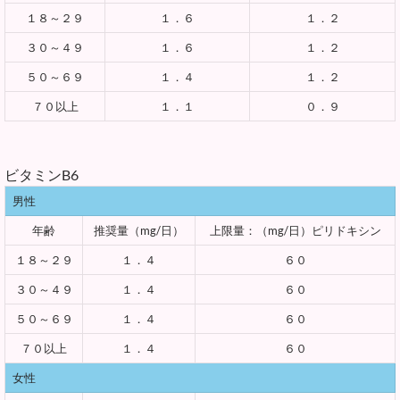
１８～２９
１．６
１．２
３０～４９
１．６
１．２
５０～６９
１．４
１．２
７０以上
１．１
０．９
ビタミンB6
男性
年齢
推奨量（mg/日）
上限量：（mg/日）ピリドキシン
１８～２９
１．４
６０
３０～４９
１．４
６０
５０～６９
１．４
６０
７０以上
１．４
６０
女性