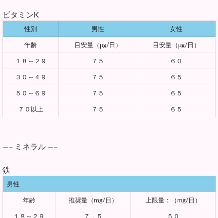
ビタミンK
性別
男性
女性
年齢
目安量（μg/日）
目安量（μg/日）
１８～２９
７５
６０
３０～４９
７５
６５
５０～６９
７５
６５
７０以上
７５
６５
—– ミネラル —–
鉄
男性
年齢
推奨量（mg/日）
上限量：（mg/日）
１８～２９
７．５
５０