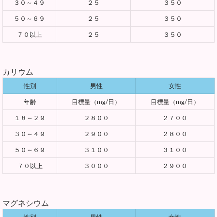
３０～４９
２５
３５０
５０～６９
２５
３５０
７０以上
２５
３５０
カリウム
性別
男性
女性
年齢
目標量（mg/日）
目標量（mg/日）
１８～２９
２８００
２７００
３０～４９
２９００
２８００
５０～６９
３１００
３１００
７０以上
３０００
２９００
マグネシウム