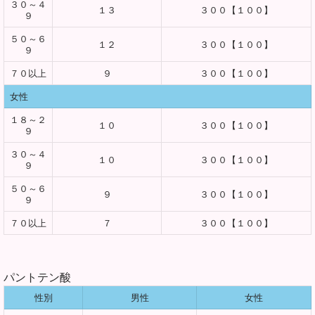
３０～４
１３
３００【１００】
９
５０～６
１２
３００【１００】
９
７０以上
９
３００【１００】
女性
１８～２
１０
３００【１００】
９
３０～４
１０
３００【１００】
９
５０～６
９
３００【１００】
９
７０以上
７
３００【１００】
パントテン酸
性別
男性
女性