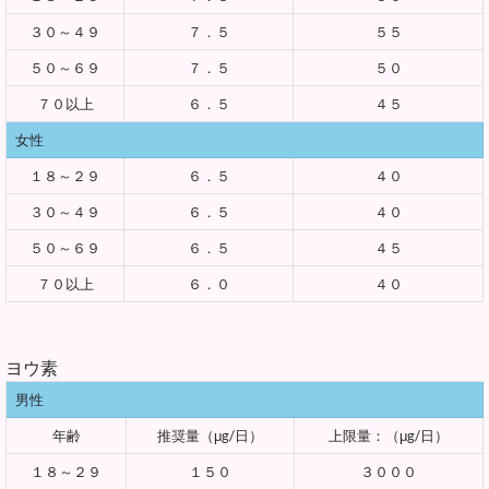
３０～４９
７．５
５５
５０～６９
７．５
５０
７０以上
６．５
４５
女性
１８～２９
６．５
４０
３０～４９
６．５
４０
５０～６９
６．５
４５
７０以上
６．０
４０
ヨウ素
男性
年齢
推奨量（μg/日）
上限量：（μg/日）
１８～２９
１５０
３０００