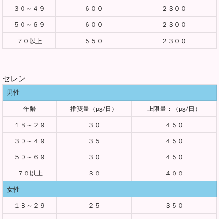
３０～４９
６００
２３００
５０～６９
６００
２３００
７０以上
５５０
２３００
セレン
男性
年齢
推奨量（μg/日）
上限量：（μg/日）
１８～２９
３０
４５０
３０～４９
３５
４５０
５０～６９
３０
４５０
７０以上
３０
４００
女性
１８～２９
２５
３５０