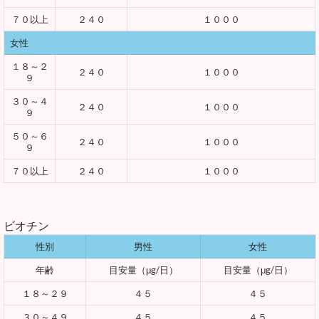
７０以上
２４０
１０００
女性
１８～２
２４０
１０００
９
３０～４
２４０
１０００
９
５０～６
２４０
１０００
９
７０以上
２４０
１０００
ビオチン
性別
男性
女性
年齢
目安量（μg/日）
目安量（μg/日）
１８～２９
４５
４５
３０～４９
４５
４５