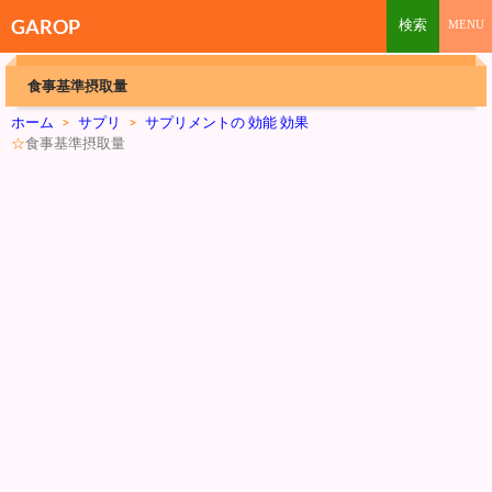
GAROP
食事基準摂取量
ホーム
>
サプリ
>
サプリメントの 効能 効果
☆
食事基準摂取量