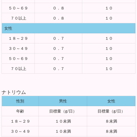
５０～６９
０．８
１０
７０以上
０．８
１０
女性
１８～２９
０．７
１０
３０～４９
０．７
１０
５０～６９
０．７
１０
７０以上
０．７
１０
ナトリウム
性別
男性
女性
年齢
目標量（g/日）
目標量（g/日）
１８～２９
１０未満
８未満
３０～４９
１０未満
８未満