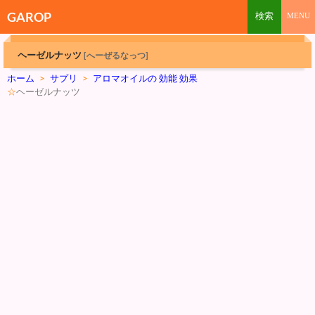
GAROP
ヘーゼルナッツ
[へーぜるなっつ]
ホーム
>
サプリ
>
アロマオイルの 効能 効果
☆
ヘーゼルナッツ