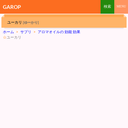
GAROP
ユーカリ
[ゆーかり]
ホーム
>
サプリ
>
アロマオイルの 効能 効果
☆
ユーカリ