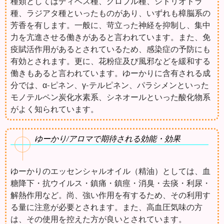
種類としてはディベス種、グロブル種、シトリオドラ
種、ラジアタ種といったものがあり、いずれも樟脳系の
芳香を有します。一般に、苛立った神経を抑制し、集中
力を亢進させる働きがあると言われています。また、免
疫賦活作用があるとされているため、感染症の予防にも
有効とされます。更に、花粉症及び風邪などを緩和する
働きもあると言われています。ゆーかりに含有される成
分では、α-ピネン、γ-テルピネン、パラシメンといった
モノテルペン炭化水素系、シネオールといった酸化物系
がよく知られています。
ゆーかり/アロマで期待される効能・効果
ゆーかりのエッセンシャルオイル（精油）としては、血
糖降下・抗ウイルス・鎮痛・鎮痙・消臭・去痰・利尿・
解熱作用など。尚、強い作用を有するため、その利用す
る量に注意が必要とされます。また、高血圧気味の方
は、その使用を控えた方が良いとされています。