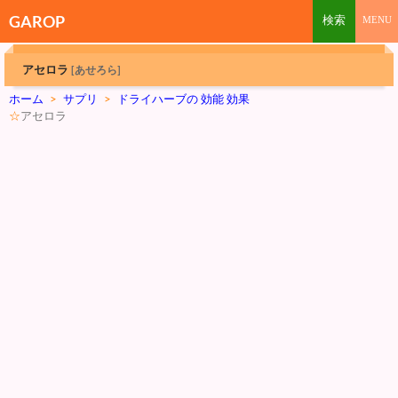
GAROP
アセロラ
[あせろら]
ホーム
>
サプリ
>
ドライハーブの 効能 効果
☆
アセロラ