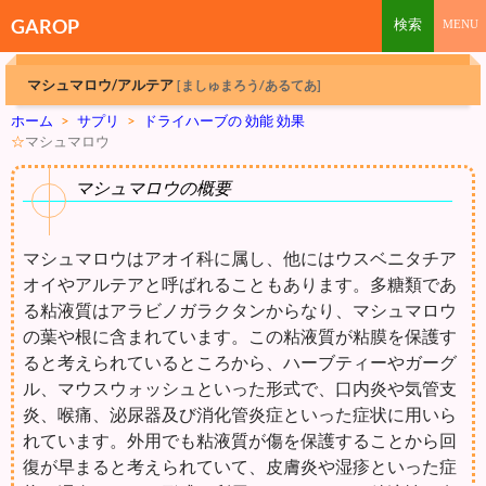
GAROP
マシュマロウ/アルテア
[ましゅまろう/あるてあ]
ホーム
>
サプリ
>
ドライハーブの 効能 効果
☆
マシュマロウ
マシュマロウの概要
マシュマロウはアオイ科に属し、他にはウスベニタチア
オイやアルテアと呼ばれることもあります。多糖類であ
る粘液質はアラビノガラクタンからなり、マシュマロウ
の葉や根に含まれています。この粘液質が粘膜を保護す
ると考えられているところから、ハーブティーやガーグ
ル、マウスウォッシュといった形式で、口内炎や気管支
炎、喉痛、泌尿器及び消化管炎症といった症状に用いら
れています。外用でも粘液質が傷を保護することから回
復が早まると考えられていて、皮膚炎や湿疹といった症