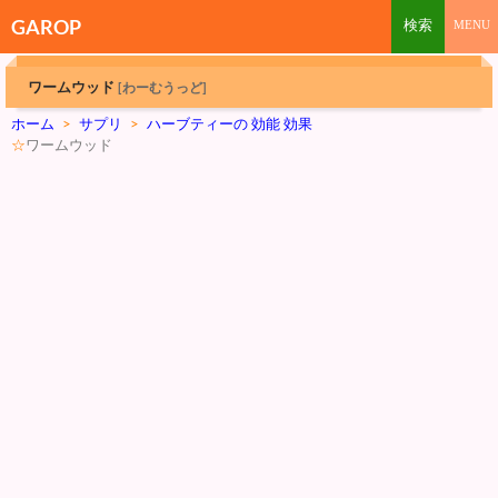
GAROP
ワームウッド
[わーむうっど]
ホーム
>
サプリ
>
ハーブティーの 効能 効果
☆
ワームウッド