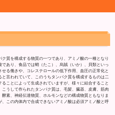
パク質を構成する物質の一つであり、アミノ酸の一種となり
酸であり、食品では蛸（たこ）、烏賊（いか）、貝類といっ
させる働きや、コレステロールの低下作用、血圧の正常化と
ると言われていて、このうちタンパク質を構成するものは二
することによって生成されていますが、様々に結合すること
。こうして作られたタンパク質は、毛髪、臓器、皮膚、筋肉
、酵素、神経伝達物質、ホルモンなどの構成物質ともなりま
が、この内体内で合成できないアミノ酸は必須アミノ酸と呼