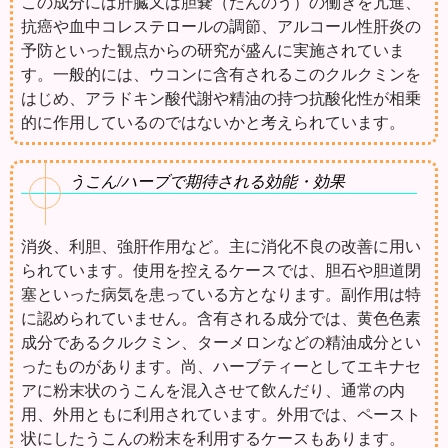
この成分には肝臓又は胆嚢（たんのう）の働きを亢進、
抗癌や血中コレステロールの調節、アルコール性肝炎の
予防といった観点からの研究が盛んに実施されていま
す。一般的には、ウコンに含有されるこのクルクミンを
はじめ、アラドキン酸代謝や精油の持つ抗酸化性が相乗
的に作用しているのではないかと考えられています。
うこん/ハーブで期待される効能・効果
消炎、利胆、強肝作用など。主に消化不良の改善に用い
られています。使用を控えるケースでは、胆石や胆道閉
塞といった病気を患っている方となります。副作用は特
に認められていません。含有される成分では、黄色色素
成分であるクルクミン、ターメロンなどの精油成分とい
ったものがあります。尚、ハーブティーとしてエキナセ
アに粉末状のうこんを混入させて飲んだり、通常の内
用、外用ともに利用されています。外用では、ペースト
状にしたうこんの粉末を利用するケースもあります。