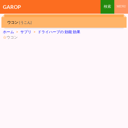
GAROP
ウコン
[うこん]
ホーム
>
サプリ
>
ドライハーブの 効能 効果
☆
ウコン