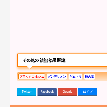
その他の 効能 効果 関連
ブラックコホシュ
ダンデリオン
ギムネマ
柿の葉
Twitter
Facebook
Google
はてブ