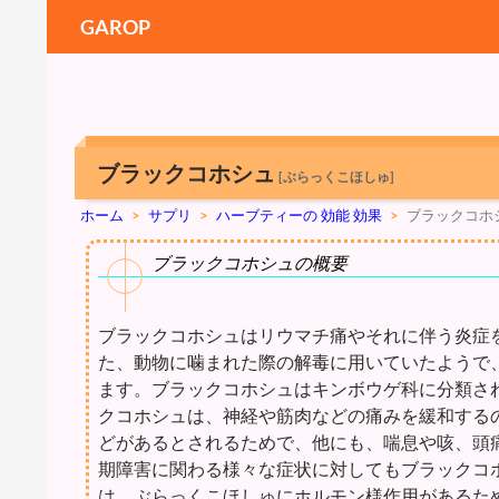
GAROP
ブラックコホシュ
[ぶらっくこほしゅ]
ホーム
>
サプリ
>
ハーブティーの 効能 効果
>
ブラックコホ
ブラックコホシュの概要
ブラックコホシュはリウマチ痛やそれに伴う炎症
た、動物に噛まれた際の解毒に用いていたようで
ます。ブラックコホシュはキンボウゲ科に分類さ
クコホシュは、神経や筋肉などの痛みを緩和する
どがあるとされるためで、他にも、喘息や咳、頭
期障害に関わる様々な症状に対してもブラックコ
は、ぶらっくこほしゅにホルモン様作用があるた