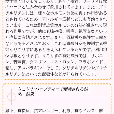
数十倍の甘さを有しており、多くの場合、リコリスは他
のハーブと組み合わせて飲用されています。また、グリ
チルリチンには、様々なホルモン分泌を促す作用がある
とされているため、アレルギー症状などにも有効とされ
ています。これは副腎皮質ホルモンの分泌が促されて現
れる作用ですが、他にも咳や痰、喉痛、気管支炎といっ
た症状に有効とされます。また、胃粘膜を保護する働き
などもあるとされており、これは胃酸分泌を抑制する機
能がりこりすにあると考えられているためです。利用部
位は根となります。りこりすの有効成分では、サポニ
ン、苦味質、クマリン、エストロゲン、フラボノイド、
精油、アスパラギン、そして、グリチルリチンやグリチ
ルリチン酸といった配糖体などが知られています。
りこりす/ハーブティーで期待される効
能・効果
緩下、抗炎症、抗アレルギー、利尿、抗ウイルス、解