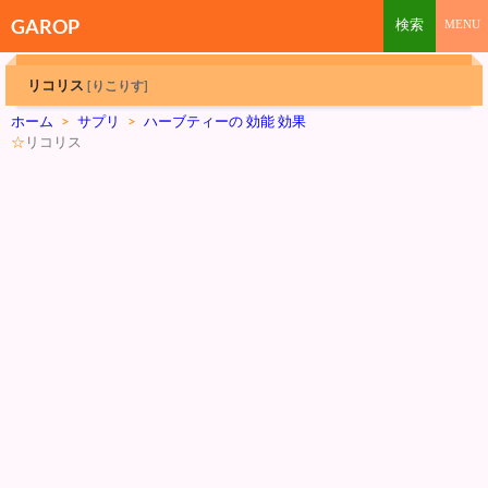
GAROP
リコリス
[りこりす]
ホーム
>
サプリ
>
ハーブティーの 効能 効果
☆
リコリス