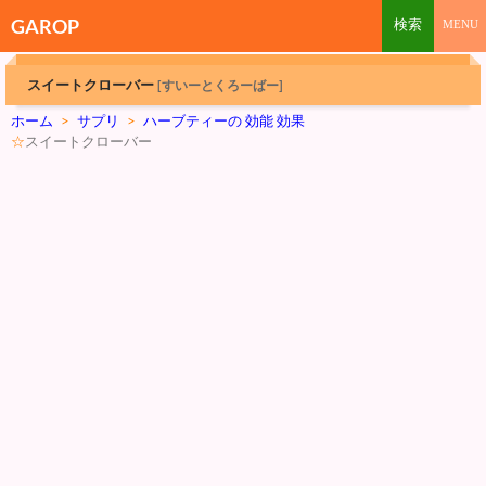
GAROP
スイートクローバー
[すいーとくろーばー]
ホーム
>
サプリ
>
ハーブティーの 効能 効果
☆
スイートクローバー