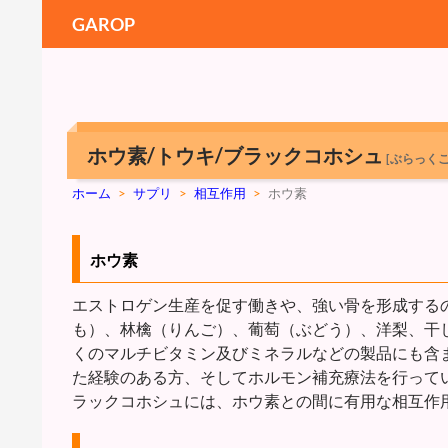
GAROP
ホウ素/トウキ/ブラックコホシュ
[ぶらっく
ホーム
>
サプリ
>
相互作用
>
ホウ素
ホウ素
エストロゲン生産を促す働きや、強い骨を形成する
も）、林檎（りんご）、葡萄（ぶどう）、洋梨、干
くのマルチビタミン及びミネラルなどの製品にも含
た経験のある方、そしてホルモン補充療法を行って
ラックコホシュには、ホウ素との間に有用な相互作