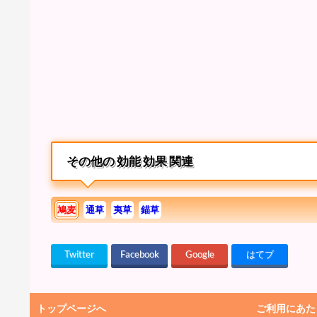
その他の 効能 効果 関連
鳩麦
通草
夷草
錨草
Twitter
Facebook
Google
はてブ
トップページへ
ご利用にあた