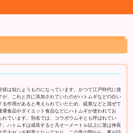
形状は似たようものになっています。かつて江戸時代に使
すが、これと共に添加されていたのがハトムギなどの白い
する作用があると考えられていたため、硫黄などと混ぜて
健康食品やダイエット食品などにハトムギが使われてお
られています。別名では、コウボウムギとも呼ばれてい
す。ハトムギは成長すると凡そ一メートル以上に茎は伸長
は五十センチ程度となっており、この葉の間から、夏が訪