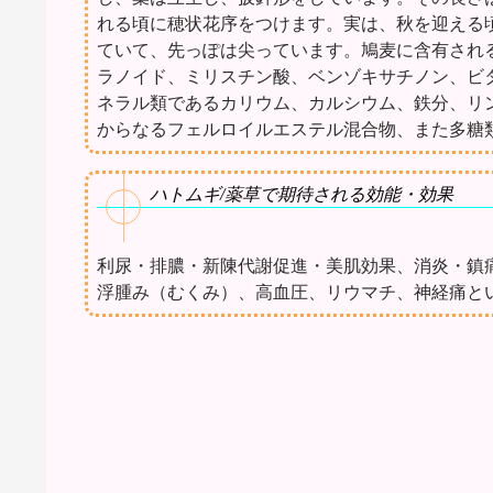
れる頃に穂状花序をつけます。実は、秋を迎える
ていて、先っぽは尖っています。鳩麦に含有され
ラノイド、ミリスチン酸、ベンゾキサチノン、ビタ
ネラル類であるカリウム、カルシウム、鉄分、リ
からなるフェルロイルエステル混合物、また多糖
ハトムギ/薬草で期待される効能・効果
利尿・排膿・新陳代謝促進・美肌効果、消炎・鎮
浮腫み（むくみ）、高血圧、リウマチ、神経痛と