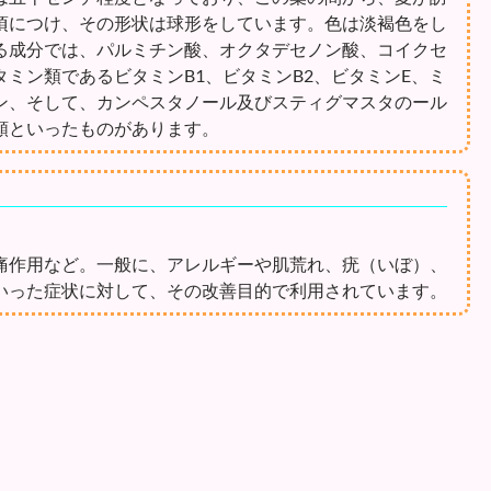
頃につけ、その形状は球形をしています。色は淡褐色をし
る成分では、パルミチン酸、オクタデセノン酸、コイクセ
ミン類であるビタミンB1、ビタミンB2、ビタミンE、ミ
ン、そして、カンペスタノール及びスティグマスタのール
類といったものがあります。
痛作用など。一般に、アレルギーや肌荒れ、疣（いぼ）、
いった症状に対して、その改善目的で利用されています。