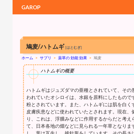
GAROP
鳩麦/ハトムギ
[はとむぎ]
ホーム
>
サプリ
>
薬草の 効能 効果
>
鳩麦
ハトムギの概要
ハトムギはジュズダマの亜種とされていて、その
われていたオシロイは、水銀を原料にしたもので
粉とされています。また、ハトムギには肌を白く
皮膚疾患などに使われていたとされます。現在、
り、これは、浮腫みなどに作用するからだと考え
て、日本各地の畑などに見られる一年草となりま
し、葉は互生し、披針形をしています。その長さ