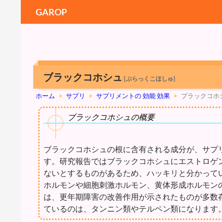
GAROP
ブラックコホシュ
[ぶらっくこほしゅ]
ホーム
>
サプリ
>
サプリメントの 効能 効果
>
ブラックコホ
ブラックコホシュの概要
ブラックコホシュの根に含有される成分が、サプ
す。研究報告ではブラックコホシュにエストロゲ
ないとするものがあるため、ハッキリと分かって
ホルモンや細胞刺激ホルモン、黄体形成ホルモン
は、更年期障害の改善作用が示されたものが多数
ているのは、タンニン類やテルペン類になります