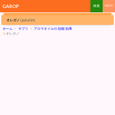
GAROP
オレガノ
[おれがの]
ホーム
>
サプリ
>
アロマオイルの 効能 効果
☆
オレガノ