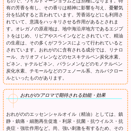
もので、ワイルドマージョラムとは別種になります。特
有の芳香を有し、その香りは精神に影響を与え、憂鬱気
分を払拭すると言われています。芳香浴などにも利用さ
れていて、意識をハッキリさせる作用があるとされま
す。オレガノの原産地は、地中海沿岸地方であるエジプ
トをはじめ、リビアやスペインなどとされていて、精油
の生産は、その多くがフランスによって行われていると
されています。おれがのに含有される成分では、リナロ
ール、カリオフィレンなどのセスキテルペン炭化水素、
ピネン、γ-テルピネン、パラシメンなどのモノテルペン
炭化水素、チモールなどのフェノール系、カルバクロー
ルといったものがあります。
おれがの/アロマで期待される効能・効果
おれがののエッセンシャルオイル（精油）としては、鎮
静・鎮痛・細胞再生促進・利尿・抗菌・抗ウイルス・抗
炎症・強壮作用など。尚、強い刺激を有するため、その