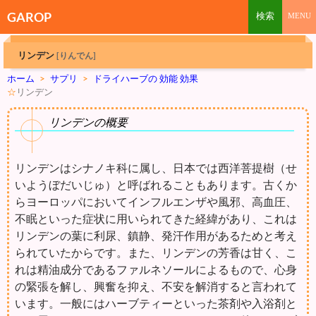
GAROP
リンデン
[りんでん]
ホーム
>
サプリ
>
ドライハーブの 効能 効果
☆
リンデン
リンデンの概要
リンデンはシナノキ科に属し、日本では西洋菩提樹（せ
いようぼだいじゅ）と呼ばれることもあります。古くか
らヨーロッパにおいてインフルエンザや風邪、高血圧、
不眠といった症状に用いられてきた経緯があり、これは
リンデンの葉に利尿、鎮静、発汗作用があるためと考え
られていたからです。また、リンデンの芳香は甘く、こ
れは精油成分であるファルネソールによるもので、心身
の緊張を解し、興奮を抑え、不安を解消すると言われて
います。一般にはハーブティーといった茶剤や入浴剤と