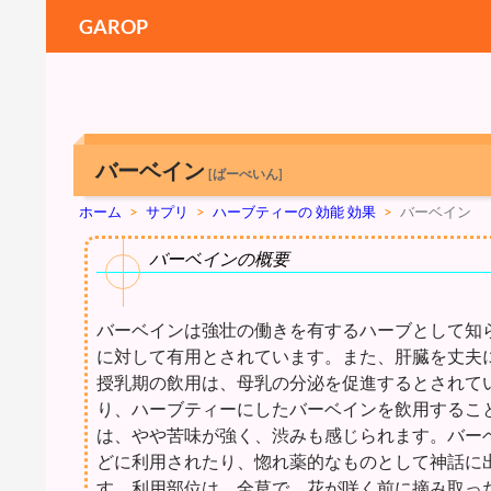
GAROP
バーベイン
[ばーべいん]
ホーム
>
サプリ
>
ハーブティーの 効能 効果
>
バーベイン
バーベインの概要
バーベインは強壮の働きを有するハーブとして知
に対して有用とされています。また、肝臓を丈夫
授乳期の飲用は、母乳の分泌を促進するとされて
り、ハーブティーにしたバーベインを飲用するこ
は、やや苦味が強く、渋みも感じられます。バー
どに利用されたり、惚れ薬的なものとして神話に
す。利用部位は、全草で、花が咲く前に摘み取っ