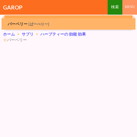
GAROP
バーベリー
[ばーべりー]
ホーム
>
サプリ
>
ハーブティーの 効能 効果
☆
バーベリー