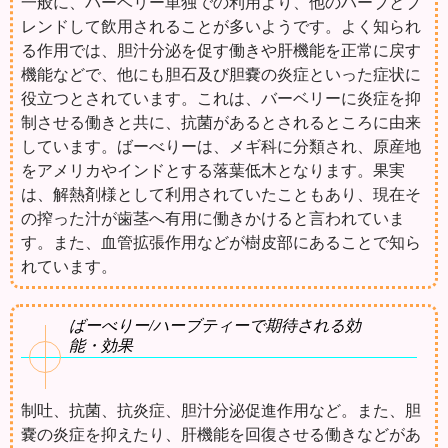
一般に、バーベリー単独での利用より、他のハーブとブ
レンドして飲用されることが多いようです。よく知られ
る作用では、胆汁分泌を促す働きや肝機能を正常に戻す
機能などで、他にも胆石及び胆嚢の炎症といった症状に
役立つとされています。これは、バーベリーに炎症を抑
制させる働きと共に、抗菌があるとされるところに由来
しています。ばーべりーは、メギ科に分類され、原産地
をアメリカやインドとする落葉低木となります。果実
は、解熱剤様として利用されていたこともあり、現在そ
の搾った汁が歯茎へ有用に働きかけると言われていま
す。また、血管拡張作用などが樹皮部にあることで知ら
れています。
ばーべりー/ハーブティーで期待される効
能・効果
制吐、抗菌、抗炎症、胆汁分泌促進作用など。また、胆
嚢の炎症を抑えたり、肝機能を回復させる働きなどがあ