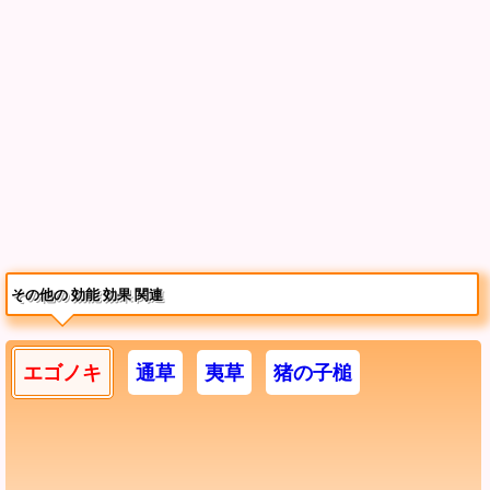
その他の 効能 効果 関連
エゴノキ
通草
夷草
猪の子槌