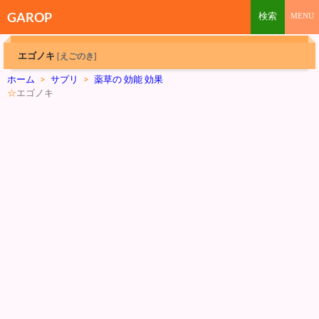
GAROP
エゴノキ
[えごのき]
ホーム
>
サプリ
>
薬草の 効能 効果
☆
エゴノキ