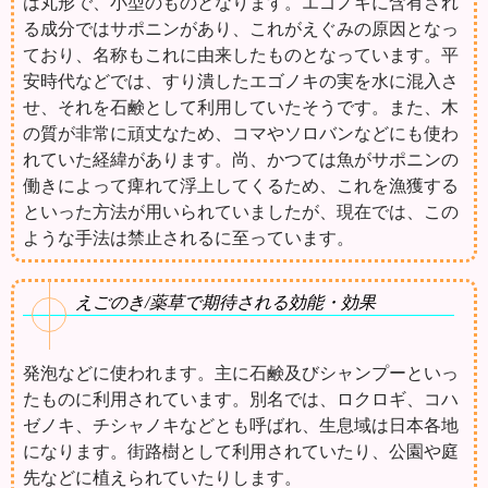
は丸形で、小型のものとなります。エゴノキに含有され
る成分ではサポニンがあり、これがえぐみの原因となっ
ており、名称もこれに由来したものとなっています。平
安時代などでは、すり潰したエゴノキの実を水に混入さ
せ、それを石鹸として利用していたそうです。また、木
の質が非常に頑丈なため、コマやソロバンなどにも使わ
れていた経緯があります。尚、かつては魚がサポニンの
働きによって痺れて浮上してくるため、これを漁獲する
といった方法が用いられていましたが、現在では、この
ような手法は禁止されるに至っています。
えごのき/薬草で期待される効能・効果
発泡などに使われます。主に石鹸及びシャンプーといっ
たものに利用されています。別名では、ロクロギ、コハ
ゼノキ、チシャノキなどとも呼ばれ、生息域は日本各地
になります。街路樹として利用されていたり、公園や庭
先などに植えられていたりします。