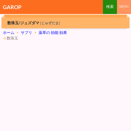
GAROP
数珠玉/ジュズダマ
[じゅずだま]
ホーム
>
サプリ
>
薬草の 効能 効果
☆
数珠玉