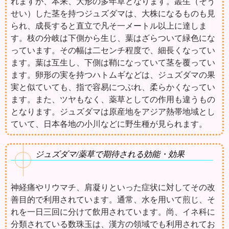
れますが、本来、大形の多年草となります。叢生（そう
せい）した茎を持つジュズダマは、大株になるものも見
られ、成長すると直立で凡そ一メートル以上に達しま
す。枝の分岐は下側から生じ、葉はざらついて緑色にな
っています。その幅は二センチ程度で、細長くなってい
ます。葉は互生し、下側は鞘になっていて茎を覆ってい
ます。卵形の実を持つハトムギなどは、ジュズダマの果
実と似ていても、指で容易につぶれ、柔らかくなってい
ます。また、ツヤもなく、薬草としての作用も違うもの
となります。ジュズダマは原産地をアジア熱帯地域とし
ていて、日本各地の小川などに野生種が見られます。
ジュズダマ/薬草で期待される効能・効果
神経痛やリウマチ、肩凝りといった症状に対してその改
善目的で利用されています。通常、水を用いて煎じ、そ
れを一日三回に分けて飲用されています。尚、イネ科に
分類されている数珠玉は、漢方の領域でも利用されてお