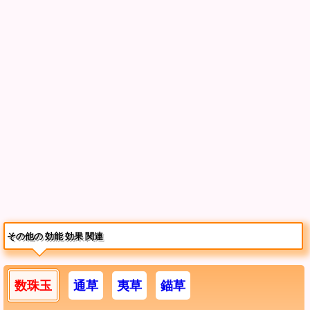
その他の 効能 効果 関連
数珠玉
通草
夷草
錨草