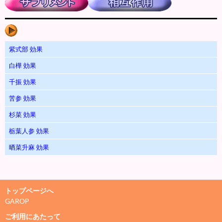
紫式部 効果
白樺 効果
千振 効果
苦参 効果
杉菜 効果
栃葉人参 効果
晒菜升麻 効果
トップページへ
GAROP
ご利用にあたって