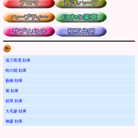
薙刀香需 効果
蛇の髭 効果
藪椿 効果
菊 効果
鎧草 効果
大毛蓼 効果
柳蓼 効果