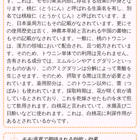
す。これは、モモの果実内部に存在する殻果の中身とな
ります。桃仁（とうにん）と呼ばれる生薬名を有し、別
名では桃核仁（とうかくじん）と呼ばれています。ま
た、日本薬局方にもその記載がなされています。更にそ
の使用歴史は古く、神農本草経と言われる中国の書物に
もその記載がなされています。一般に、桃のトウニン
は、漢方の領域において配合され、且つ処方されていま
す。そのため、トウニン単体での利用は見られません。
含有される成分では、エムルシンやアミグダリンといっ
たものがあり、このアミグダリンは分解によって青酸を
生じさせます。そのため、摂取する際は注意が必要とさ
れています。薬用部分は、このトウニン以外に、蕾（つ
ぼみ）も使われています。採取時期は、花が咲く前が適
しているとされており、これを乾燥させたものを水で煎
じて飲用されます。白桃花と言われていて、水腫及び二
日酔いなどに使われます。これは、白桃花に利尿作用が
あるとされているからです。
モモ/薬草で期待される効能・効果