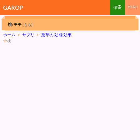
GAROP
桃/モモ
[もも]
ホーム
>
サプリ
>
薬草の 効能 効果
☆
桃