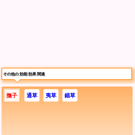
その他の 効能 効果 関連
撫子
通草
夷草
錨草