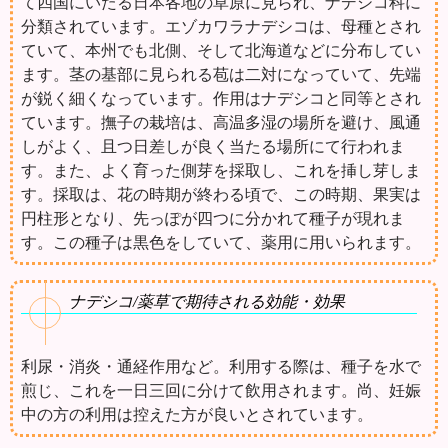
て四国にいたる日本各地の草原に見られ、ナデシコ科に
分類されています。エゾカワラナデシコは、母種とされ
ていて、本州でも北側、そして北海道などに分布してい
ます。茎の基部に見られる苞は二対になっていて、先端
が鋭く細くなっています。作用はナデシコと同等とされ
ています。撫子の栽培は、高温多湿の場所を避け、風通
しがよく、且つ日差しが良く当たる場所にて行われま
す。また、よく育った側芽を採取し、これを挿し芽しま
す。採取は、花の時期が終わる頃で、この時期、果実は
円柱形となり、先っぽが四つに分かれて種子が現れま
す。この種子は黒色をしていて、薬用に用いられます。
ナデシコ/薬草で期待される効能・効果
利尿・消炎・通経作用など。利用する際は、種子を水で
煎じ、これを一日三回に分けて飲用されます。尚、妊娠
中の方の利用は控えた方が良いとされています。