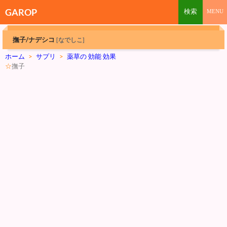
GAROP
撫子/ナデシコ
[なでしこ]
ホーム
>
サプリ
>
薬草の 効能 効果
☆
撫子