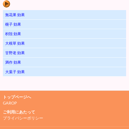
無花果 効果
梔子 効果
枳殻 効果
大根草 効果
甘野老 効果
満作 効果
大葉子 効果
トップページへ
GAROP
ご利用にあたって
プライバシーポリシー