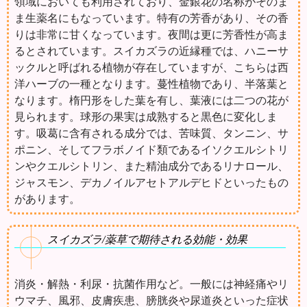
領域においても利用されており、金銀花の名称がそのま
ま生薬名にもなっています。特有の芳香があり、その香
りは非常に甘くなっています。夜間は更に芳香性が高ま
るとされています。スイカズラの近縁種では、ハニーサ
ックルと呼ばれる植物が存在していますが、こちらは西
洋ハーブの一種となります。蔓性植物であり、半落葉と
なります。楕円形をした葉を有し、葉液には二つの花が
見られます。球形の果実は成熟すると黒色に変化しま
す。吸葛に含有される成分では、苦味質、タンニン、サ
ポニン、そしてフラボノイド類であるイソクエルシトリ
ンやクエルシトリン、また精油成分であるリナロール、
ジャスモン、デカノイルアセトアルデヒドといったもの
があります。
スイカズラ/薬草で期待される効能・効果
消炎・解熱・利尿・抗菌作用など。一般には神経痛やリ
ウマチ、風邪、皮膚疾患、膀胱炎や尿道炎といった症状