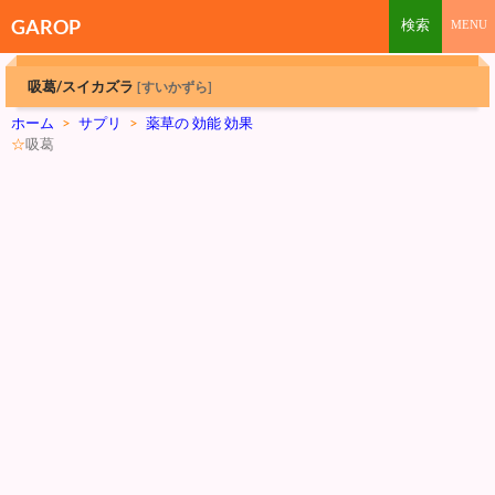
GAROP
吸葛/スイカズラ
[すいかずら]
ホーム
>
サプリ
>
薬草の 効能 効果
☆
吸葛