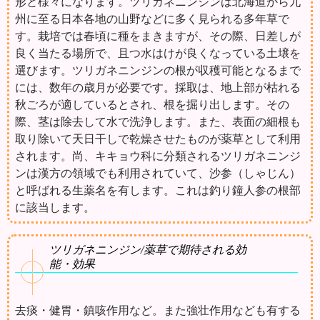
形と様々になります。ツリガネニンジンは北海道から九
州に至る日本各地の山野などに多く見られる多年草で
す。栽培では春頃に種をまきますが、その際、日差しが
良く当たる場所で、且つ水はけが良くなっている土壌を
選びます。ツリガネニンジンの根が収穫可能となるまで
には、数年の歳月が必要です。採取は、地上部が枯れる
秋ごろが適しているとされ、根を掘り出します。その
際、茎は除去して水で洗浄します。また、表面の細根も
取り除いて天日干しで乾燥させたものが薬草として利用
されます。尚、キキョウ科に分類されるツリガネニンジ
ンは漢方の領域でも利用されていて、沙参（しゃじん）
と呼ばれる生薬名を有します。これは釣り鐘人参の根部
に該当します。
ツリガネニンジン/薬草で期待される効
能・効果
去痰・健胃・鎮咳作用など。また強壮作用なども有する