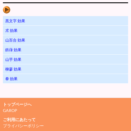
黒文字 効果
朮 効果
山百合 効果
鉄葎 効果
山芋 効果
柳蓼 効果
拳 効果
トップページへ
GAROP
ご利用にあたって
プライバシーポリシー