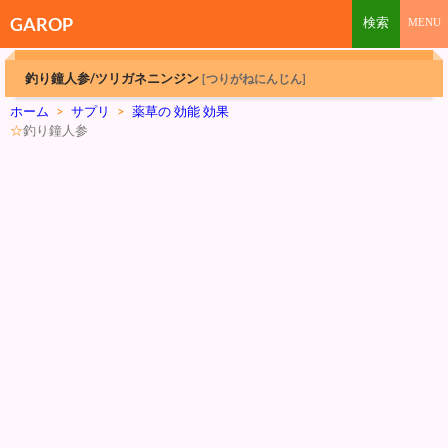
GAROP
釣り鐘人参/ツリガネニンジン
[つりがねにんじん]
ホーム
>
サプリ
>
薬草の 効能 効果
☆
釣り鐘人参