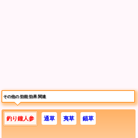
その他の 効能 効果 関連
釣り鐘人参
通草
夷草
錨草